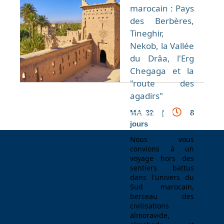
marocain : Pays
des Berbères,
Tineghir,
Nekob, la Vallée
du Drâa, l'Erg
Chegaga et la
"route des
agadirs"
MA 32 |
8
Espace Voyageur
Espace professionnel
Contact
jours
Nous vous
convions à un
voyage hors des
sentiers battus
dans l'univers du
Sud marocain,
berceau des
civilisations
almoravide,