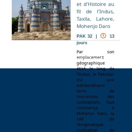
et d'Histoire au
fil de l'Indus,
Taxila, Lahore,
Mohenjo Daro
PAK 32 |
13
jours
Par son
emplacement
Espace Voyageur
Espace professionnel
Contact
géographique
étiré le long de
l'Indus, le Pakistan
est une
extraordinaire
terre de
rencontres des
civilisations. Tout
commença à
Mohenjo Daro, la
cité de
l’énigmatique
civilisation de