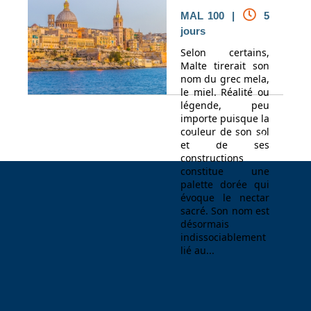
MAL 100 |
5
jours
Selon certains,
Malte tirerait son
nom du grec mela,
le miel. Réalité ou
légende, peu
importe puisque la
couleur de son sol
Espace Voyageur
Espace professionnel
Contact
et de ses
constructions
constitue une
palette dorée qui
évoque le nectar
sacré. Son nom est
désormais
indissociablement
lié au...