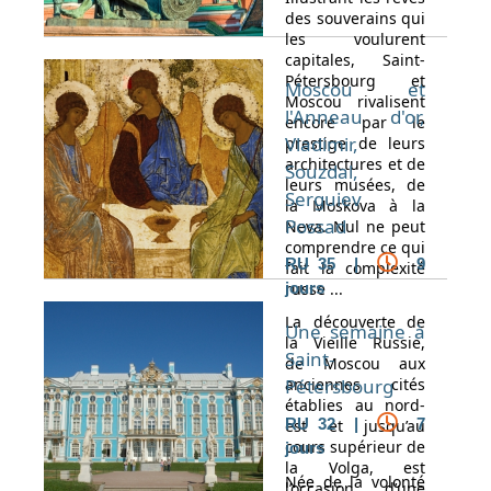
des souverains qui
les voulurent
capitales, Saint-
Pétersbourg et
Moscou et
Moscou rivalisent
l'Anneau d'or,
encore par le
Vladimir,
prestige de leurs
architectures et de
Souzdal,
leurs musées, de
Serguiev
la Moskova à la
Possad
Neva. Nul ne peut
comprendre ce qui
RU 35 |
9
fait la complexité
russe ...
jours
La découverte de
Une semaine à
la Vieille Russie,
Saint-
de Moscou aux
anciennes cités
Pétersbourg
établies au nord-
RU 32 |
7
est et jusqu’au
cours supérieur de
jours
la Volga, est
Née de la volonté
l’occasion d’une