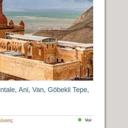
entale, Ani, Van, Göbekli Tepe,
Voir
Güvenç