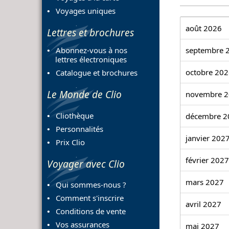
Voyages uniques
août 2026
Lettres et brochures
septembre 
Abonnez-vous à nos
lettres électroniques
octobre 20
Catalogue et brochures
Le Monde de Clio
novembre 
Cliothèque
décembre 2
Personnalités
janvier 202
Prix Clio
février 2027
Voyager avec Clio
mars 2027
Qui sommes-nous ?
Comment s'inscrire
avril 2027
Conditions de vente
Vos assurances
mai 2027