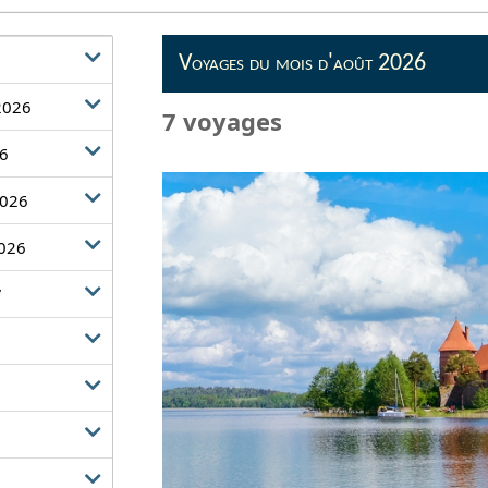
Voyages du mois d'août 2026
2026
7 voyages
26
2026
026
7