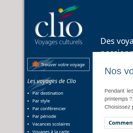
Des voya
passion
Trouver votre voyage
Nos vo
Les voyages de Clio
Pendant le
Par destination
printemps ?
Par style
Choisissez 
Par conférencier
Par période
Comment 
Vacances scolaires
Voyages à la carte