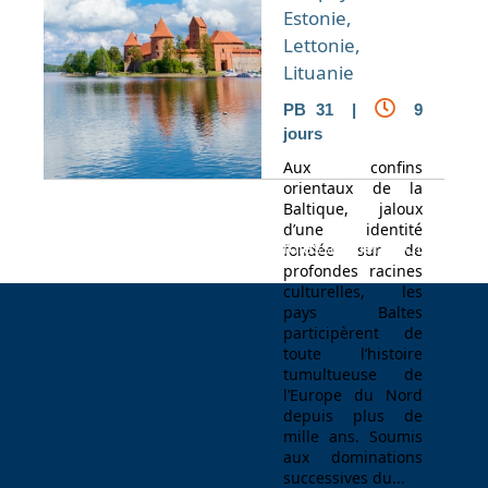
Estonie,
Lettonie,
Lituanie
PB 31 |
9
jours
Aux confins
orientaux de la
Baltique, jaloux
d’une identité
Espace Voyageur
Espace professionnel
Contact
fondée sur de
profondes racines
culturelles, les
pays Baltes
participèrent de
toute l’histoire
tumultueuse de
l’Europe du Nord
depuis plus de
mille ans. Soumis
aux dominations
successives du...