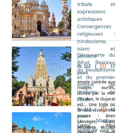
tribale et
expressions
artistiques
Convergences
religieuses :
hindouisme,
islam et
Découverte du
jaïnisme
Bihar, Berceau
IN 112 |
17
du bouddhisme
jours
et du premier
Ample contrée aux
empire de
rivages ourlés,
l'histoire de
léchée par la mer
d’Arabie, le Gujarat
l'Inde
est... Une Inde où
IN 214 |
16
la nature s’exprime
encore : ânes
jours
Le Madhya
sauvages, loups,
Connu dans
antilopes et les
Pradesh, coeur
l’Antiquité sous le
derniers lions