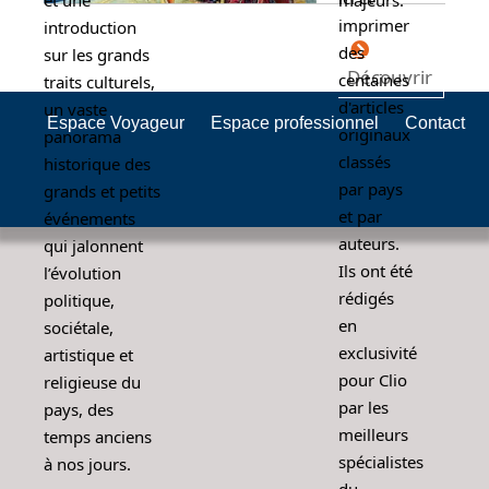
et une
majeurs.
imprimer
introduction
des
sur les grands
Découvrir
centaines
traits culturels,
d'articles
un vaste
Espace Voyageur
Espace professionnel
Contact
originaux
panorama
classés
historique des
par pays
grands et petits
et par
événements
auteurs.
qui jalonnent
Ils ont été
l’évolution
rédigés
politique,
en
sociétale,
exclusivité
artistique et
pour Clio
religieuse du
par les
pays, des
meilleurs
temps anciens
spécialistes
à nos jours.