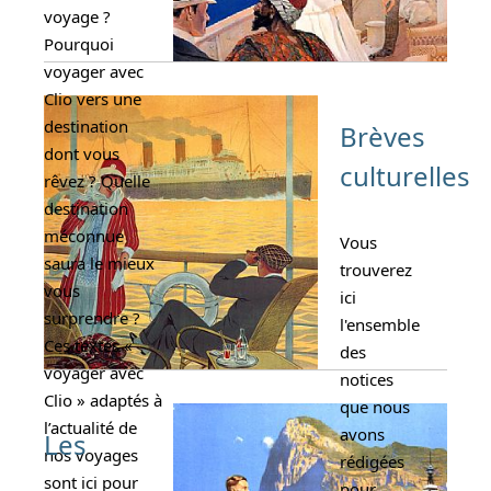
voyage ?
Pourquoi
voyager avec
Clio vers une
destination
Brèves
dont vous
culturelles
rêvez ? Quelle
destination
méconnue
Vous
saura le mieux
trouverez
vous
ici
surprendre ?
l'ensemble
Ces textes «
des
voyager avec
notices
Clio » adaptés à
que nous
l’actualité de
avons
Les
nos voyages
rédigées
sont ici pour
pour