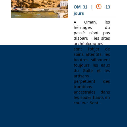
OM 31 |
13
jours
A Oman, les
héritages du
passé n'ont pas
Espace Voyageur
Espace professionnel
Contact
disparu : les sites
archéologiques
sont l’objet de
soins attentifs, les
boutres sillonnent
toujours les eaux
du Golfe et les
artisans
perpétuent des
traditions
ancestrales dans
les souks hauts en
couleur. Sent...