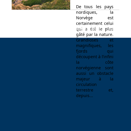
De tous les pays
nordiques, la
Norvège est
certainement celui
Espace Voyageur
Espace professionnel
Contact
qui a été le plus
gâté par la nature.
Grandioses et
magnifiques, les
fjords qui
découpent à l’infini
la côte
norvégienne sont
aussi un obstacle
majeur à la
circulation
terrestre et,
depuis...