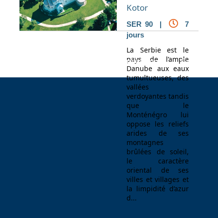
Kotor
SER 90 |
7
jours
La Serbie est le
pays de l’ample
Espace Voyageur
Espace professionnel
Contact
Danube aux eaux
tumultueuses, des
vallées
verdoyantes tandis
que le
Monténégro lui
oppose les reliefs
arides de ses
montagnes
brûlées de soleil,
le caractère
oriental de ses
villes et villages et
la limpidité d’azur
d...