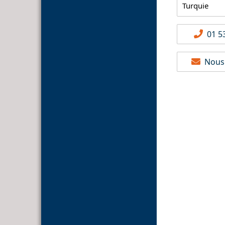
Turquie
01 53
Nous 