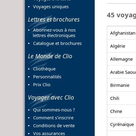
Voyages uniques
45 voya
Lettres et brochures
Abonnez-vous à nos
Afghanistan
lettres électroniques
Catalogue et brochures
Algérie
Le Monde de Clio
Allemagne
Cliothèque
Arabie Saou
Personnalités
Prix Clio
Birmanie
Voyager avec Clio
Chili
Qui sommes-nous ?
Chine
Comment s'inscrire
Cyrénaïque
Conditions de vente
Vos assurances