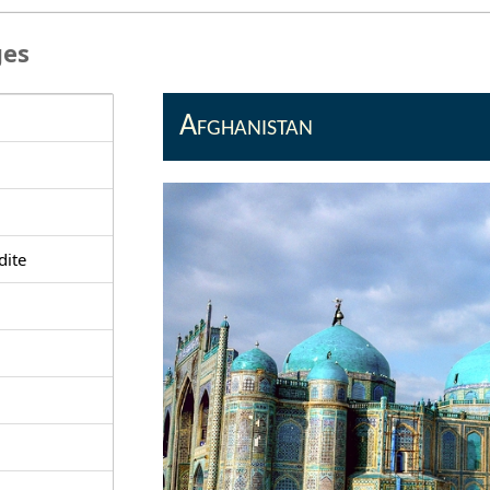
ges
Afghanistan
dite