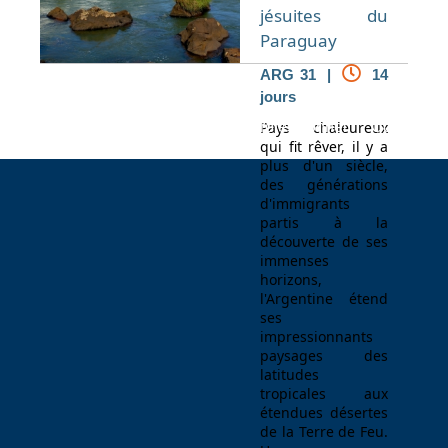
jésuites du
Paraguay
ARG 31 |
14
jours
Espace Voyageur
Espace professionnel
Pays chaleureux
Contact
qui fit rêver, il y a
plus d'un siècle,
des générations
d'immigrants
partis à la
découverte de ses
immenses
horizons,
l'Argentine étend
ses
impressionnants
paysages des
latitudes
tropicales aux
étendues désertes
de la Terre de Feu.