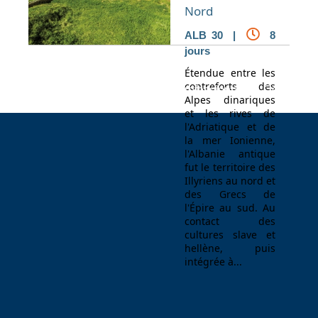
Nord
ALB 30 |
8
jours
Étendue entre les
contreforts des
Espace Voyageur
Espace professionnel
Contact
Alpes dinariques
et les rives de
l'Adriatique et de
la mer Ionienne,
l'Albanie antique
fut le territoire des
Illyriens au nord et
des Grecs de
l'Épire au sud. Au
contact des
cultures slave et
hellène, puis
intégrée à...