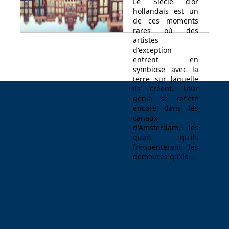
Le Siècle d'or
hollandais est un
de ces moments
rares où des
artistes
d'exception
entrent en
Espace Voyageur
Espace professionnel
Contact
symbiose avec la
terre sur laquelle
ils créent. Leur
génie se reflète
encore dans les
canaux
d'Amsterdam, les
quais qu'ils
fréquentèrent, les
demeures qu'ils...